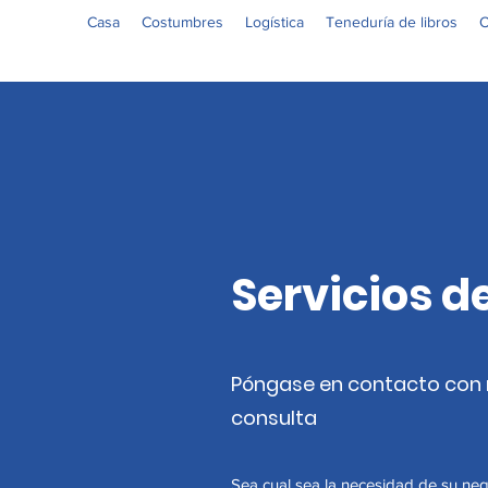
Casa
Costumbres
Logística
Teneduría de libros
O
Servicios de
Póngase en contacto con 
consulta
Sea cual sea la necesidad de su ne