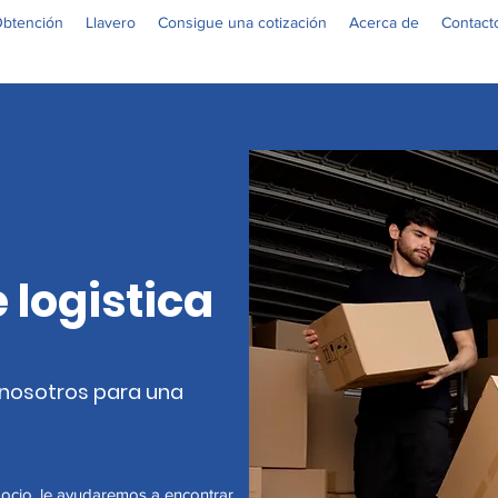
btención
Llavero
Consigue una cotización
Acerca de
Contact
 logistica
nosotros para una
gocio, le ayudaremos a encontrar