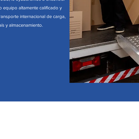
ro equipo altamente calificado y
ansporte internacional de carga,
país y almacenamiento.